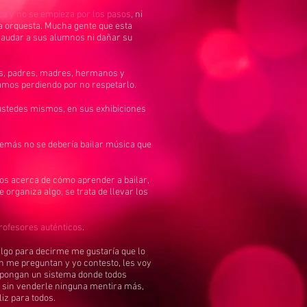
ca y no se empieza por los pasos
, ni
 orquesta. Mucha gente que esta
raudar a sus alumnos ni dañar su
os, padres, madres, hermanos y
tamos perdiendo por no respetarlo.
 ustedes mismos, en sus exhibiciones
demás no se debería bailar música que
jos acerca de cómo aprender a bailar,
organiza algo, se trata de llevar los
profesores auténticos
.
algo para decirme me gustaría que lo
en me preguntan y yo contesto, les voy
a, pongan un sistema donde todos
 sin venderle ninguna mentira más,
iz para todos.