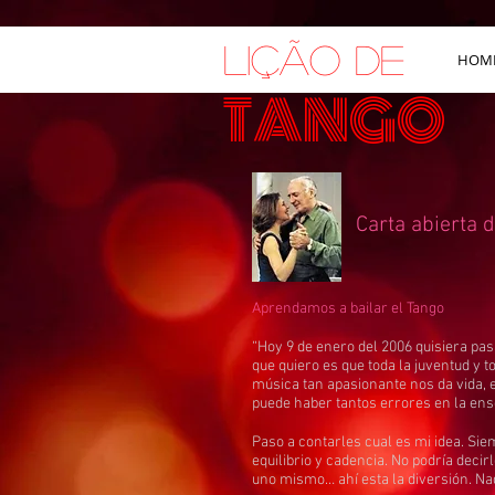
LIÇÃO DE
HOM
TANGO
Carta abierta 
Aprendamos a bailar el Tango
“Hoy 9 de enero del 2006 quisiera pas
que quiero es que toda la juventud y 
música tan apasionante nos da vida, 
puede haber tantos errores en la ens
Paso a contarles cual es mi idea. Sie
equilibrio y cadencia. No podría deci
uno mismo… ahí esta la diversión. 