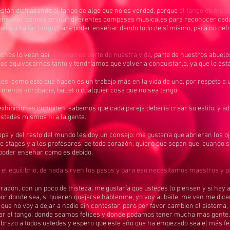
stán disfrazando al tango de algo que no es verdad, porque
el tango es músi
 enseñar cómo caminar diferentes compases musicales para reconocer cada
ro a bailar tango, para poder enseñar dando todo de sí mismo, para no def
chos lo vean así.
El tango es parte de nuestra vida
, parte de nuestros abuel
os equivocarnos tanto y tendríamos que volver a conquistarlo, ya que lo es
ines, como esto que hacen es un trabajo más en la vida de uno, por respeto a
 menos acrobacia, ballet o cualquier cosa que no sea tango.
exhibiciones compiten; sabemos que cada pareja debería crear su estilo, y a
ustedes mismos ni a la gente.
pa y del resto del mundo les doy un consejo: me gustaría que abrieran los o
 stages y a los profesores, de todo corazón, quiero que sepan que, cuando se 
 poder enseñar como es debido.
a, el equilibrio, de nada sirven los pasos y para eso necesitamos maestros y 
razón, con un poco de tristeza, me gustaría que ustedes lo piensen y si hay 
por donde sea, si quieren quejarse háblenme, yo voy al baile, me ven me dic
 que no voy a dejar a nadie sin contestar, pero por favor cambien el sistem
r el tango, donde seamos felices y donde podamos tener mucha mas gente,
brazo a todos ustedes y espero que este año que ha empezado sea el más fel