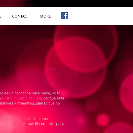
S
CONTACT
MORE
Voltar
no es un reproche para nadie, yo lo
ajo ningún punto de vista
, porque esta
ilarines y maestros, pienso que no
a caminar con ella
, teniendo
nseñara a bailar más libremente, para