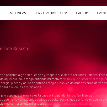
E
MILONGAS
CLASSES/CURRICULUM
GALLERY
EVENT
de Tete Rusconi
ar a pedirles algo con el cariño y respeto que siento por todos ustedes. Esto 
todo aquel que baila tango entienda mi motivo:
No hay que disfrazar al tango b
energía, placer y así nos sentimos mejor. Después de muchos años de ver ba
eñanza ni en las exhibiciones.
mpre supe que la música es la base principal del tango. También es
aprender 
rles que no hay una técnica cuando se baila, pero sí que sería mejor que se e
Nadie nos compromete mirándonos,
porque bailamos para nosotros
.