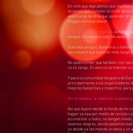
En esto que digo pienso que muchos e
tenemos que cometer el error de no
enseñando tendría que aprender prime
imagen como profesor.
El tango no es un negocio
, aunque mu
amigos. Es nuestra vida. No deberíam
Queridos amigos, bailarinas y bailar
seria bueno que bailaran más tango y
No quiero creer que también con las 
no es tango. En eso no se mientan a 
Y para la comunidad tanguera de Euro
principalmente a los organizadores de
mejores bailarines y maestros, para
Sin la música, la cadencia, la postur
Así que bueno desde el fondo de mi co
hagan ya sea por medio de revista o 
a contestar a todos, no tengan miedo,
seamos alegres, donde podamos baila
yo desde ya les mando un beso y un a