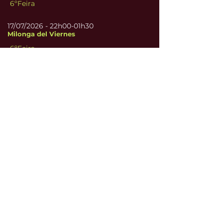
6ºFeira
17/07/2026 - 22
h00-01h30
Milonga del Viernes
6ºFeira
24/07/2026 - 22
h30-02h00
Milonga del Viernes
6ºFeira
31/07/2026 - 22
h30-02h00
Milonga del Viernes
6ºFeira