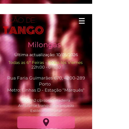
LIÇÃO DE
TANGO
Milongas
Última actualização: 10/05/2026
Todas as 6ª Feiras
-
Todos los Viernes
22h:00 - 01h:30
Rua Faria Guimarães 670,
4200-289
Porto
Metro: Linhas D - Estação "Marquês"
200 m2 c/piso de madeira
Ambiente tranquilo e arejado
Estilo tradicional